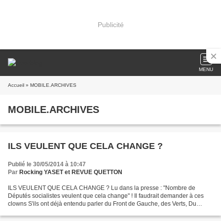
Publicité
MENU
Accueil
» MOBILE.ARCHIVES
MOBILE.ARCHIVES
ILS VEULENT QUE CELA CHANGE ?
Publié le 30/05/2014 à 10:47
Par
Rocking YASET et REVUE QUETTON
ILS VEULENT QUE CELA CHANGE ? Lu dans la presse : "Nombre de
Députés socialistes veulent que cela change" ! Il faudrait demander à ces
clowns S'ils ont déjà entendu parler du Front de Gauche, des Verts, Du
Nouveau Parti Anti-capitaliste, de Nouvelle Donne......