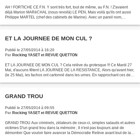
AH ! FORTICHE CE F.N. Y sont très fort, tout de même, au F.N. ! Z'avaient
déjà Marion MARéCHAL (nous revoilà) LE PEN, Mais voilà qu'ils ont aussi
Philippe MARTEL (chef des cabinets de Marine). Avec un pareil nom,
j'espère seulement qu'il vient tout droit...
ET LA JOURNEE DE MON CUL ?
Publié le 27/05/2014 à 16:20
Par
Rocking YASET et REVUE QUETTON
ET LA JOURNEE DE MON CUL ? Cela relève du grotesque !!! Ce Mardi 27
Mai, d'aucuns fêtent LA JOURNEE DE LA RESISTANCE, Alors qu'avant hier,
(le 25 Mai), les fachos ont cartonné dans les urnes. En rapprochant ces deux
dates, je ne puis que me demander,...
GRAND TROU
Publié le 27/05/2014 à 09:55
Par
Rocking YASET et REVUE QUETTON
GRAND TROU Aux criminels, zélateurs de ceux-ci, simples salauds et autres
victimes D'un grand trou dans la mémoire ; Il n'est pas toujours aisé de
démontrer Que vouloir faire avancer la Démocratie Relève avant tout de la
pertinence. Mais c'est compliqué......