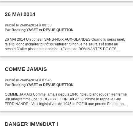
26 MAI 2014
Publié le 26/05/2014 à 08:53
Par
Rocking YASET et REVUE QUETTON
26 MAI 2014 Un conseil SANS-NOIX AUX-GLANDES Quand tu seras mort,
fais-toi donc incinérer plutôt qu'enterrer, Sinon je ne saurais résister au
besoin D'aller pisser sur ta tombe ! (Extrait de DOMINANTES DE CES
TEMPS & PROGRAMME POUR L' AVENIR)
COMME JAMAIS
Publié le 26/05/2014 à 07:45
Par
Rocking YASET et REVUE QUETTON
COMME JAMAIS Comme jamais depuis 1940, "bleu blanc rouge" Renferme
-en anagramme-, ce : "LUGUBRE CON BéLA" ! (Comme le rappelle Guy
FERDINANDE : "Aux législatives de 1945 le PCF fit une percée En obtenant
26,2 % des suffrages aux législatives (...), Ce...
DANGER IMMéDIAT !