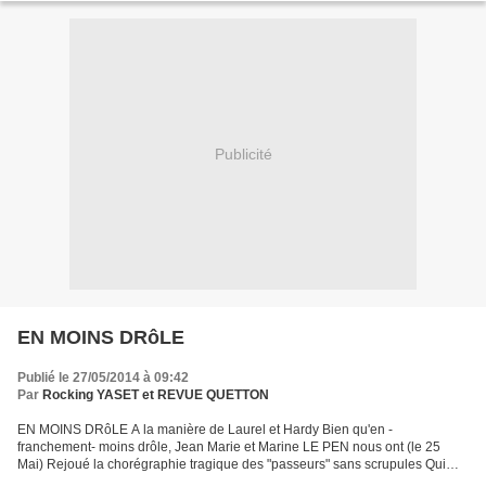
Publicité
EN MOINS DRôLE
Publié le 27/05/2014 à 09:42
Par
Rocking YASET et REVUE QUETTON
EN MOINS DRôLE A la manière de Laurel et Hardy Bien qu'en -
franchement- moins drôle, Jean Marie et Marine LE PEN nous ont (le 25
Mai) Rejoué la chorégraphie tragique des "passeurs" sans scrupules Qui
remâchent l'allégeance aux kapos qui couvrirent de...