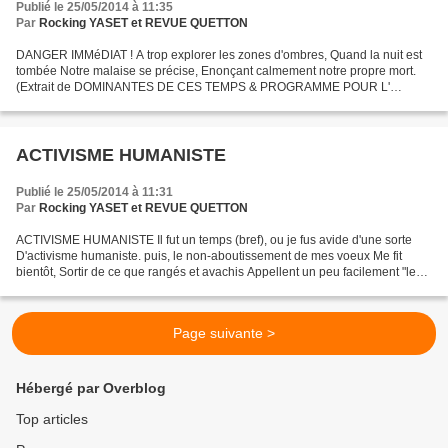
Publié le 25/05/2014 à 11:35
Par
Rocking YASET et REVUE QUETTON
DANGER IMMéDIAT ! A trop explorer les zones d'ombres, Quand la nuit est
tombée Notre malaise se précise, Enonçant calmement notre propre mort.
(Extrait de DOMINANTES DE CES TEMPS & PROGRAMME POUR L'
AVENIR)
ACTIVISME HUMANISTE
Publié le 25/05/2014 à 11:31
Par
Rocking YASET et REVUE QUETTON
ACTIVISME HUMANISTE Il fut un temps (bref), ou je fus avide d'une sorte
D'activisme humaniste. puis, le non-aboutissement de mes voeux Me fit
bientôt, Sortir de ce que rangés et avachis Appellent un peu facilement "le
raisonnable". (Extrait de DOMINANTES...
Page suivante >
Hébergé par Overblog
Top articles