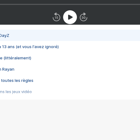
 DayZ
 a 13 ans (et vous l'avez ignoré)
e (littéralement)
im Rayan
 toutes les règles
s les jeux vidéo
us choquant de Rockstar ? - Le scandale BULLY
e plus moche de Steam
du RÊVE tourne au CAUCHEMAR
pendant 8 heures