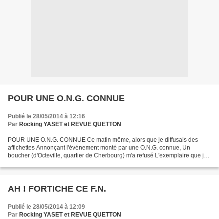
POUR UNE O.N.G. CONNUE
Publié le 28/05/2014 à 12:16
Par
Rocking YASET et REVUE QUETTON
POUR UNE O.N.G. CONNUE Ce matin même, alors que je diffusais des
affichettes Annonçant l'événement monté par une O.N.G. connue, Un
boucher (d'Octeville, quartier de Cherbourg) m'a refusé L'exemplaire que je
lui tendais, d'un peu aimable : "Ah non, je...
AH ! FORTICHE CE F.N.
Publié le 28/05/2014 à 12:09
Par
Rocking YASET et REVUE QUETTON