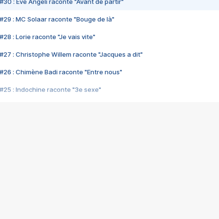
#30 : Eve Angeli raconte "Avant de partir"
#29 : MC Solaar raconte "Bouge de là"
28 : Lorie raconte "Je vais vite"
#27 : Christophe Willem raconte "Jacques a dit"
#26 : Chimène Badi raconte "Entre nous"
#25 : Indochine raconte "3e sexe"
#24 : Zaho raconte "C'est chelou"
#23 : Patrick Bruel raconte "Au café des délices"
#22 : Kyo raconte "Le chemin"
#21 : Nolwenn Leroy raconte "Cassé"
#20 : Patrick Hernandez raconte "Born to be alive"
#19 : Lorie raconte "Près de moi"
#18 : Michael Jones raconte "A nos actes manqués" (avec Jean-Jacque