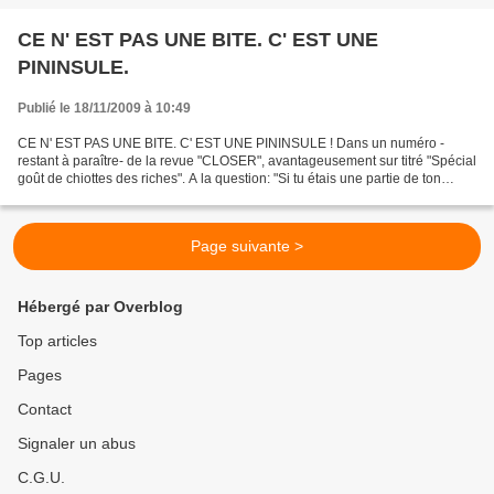
CE N' EST PAS UNE BITE. C' EST UNE
PININSULE.
Publié le 18/11/2009 à 10:49
CE N' EST PAS UNE BITE. C' EST UNE PININSULE ! Dans un numéro -
restant à paraître- de la revue "CLOSER", avantageusement sur titré "Spécial
goût de chiottes des riches". A la question: "Si tu étais une partie de ton
propre corps, quelle partie aimerais-tu...
Page suivante >
Hébergé par Overblog
Top articles
Pages
Contact
Signaler un abus
C.G.U.