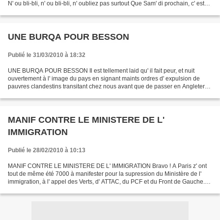
N' ou bli-bli, n' ou bli-bli, n' oubliez pas surtout Que Sam' di prochain, c' est
nous qui viendront chez vous...
UNE BURQA POUR BESSON
Publié le 31/03/2010 à 18:32
UNE BURQA POUR BESSON Il est tellement laid qu' il fait peur, et nuit
ouvertement à l' image du pays en signant maints ordres d' expulsion de
pauvres clandestins transitant chez nous avant que de passer en Angleterre.
Aussi, pour débarasser la France...
MANIF CONTRE LE MINISTERE DE L'
IMMIGRATION
Publié le 28/02/2010 à 10:13
MANIF CONTRE LE MINISTERE DE L' IMMIGRATION Bravo ! A Paris z' ont
tout de même été 7000 à manifester pour la supression du Ministère de l'
immigration, à l' appel des Verts, d' ATTAC, du PCF et du Front de Gauche.
Bien sûr, pour l' U.m.pet cette manif...