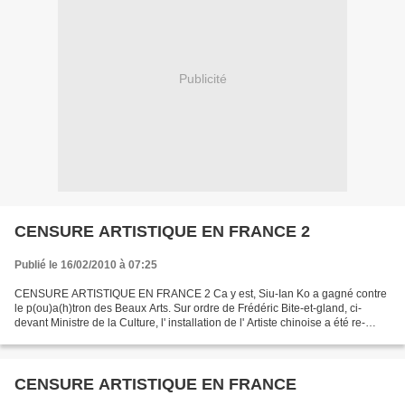
Publicité
CENSURE ARTISTIQUE EN FRANCE 2
Publié le 16/02/2010 à 07:25
CENSURE ARTISTIQUE EN FRANCE 2 Ca y est, Siu-Ian Ko a gagné contre
le p(ou)a(h)tron des Beaux Arts. Sur ordre de Frédéric Bite-et-gland, ci-
devant Ministre de la Culture, l' installation de l' Artiste chinoise a été re-
accrochée sur la façade de l' Ecole...
CENSURE ARTISTIQUE EN FRANCE