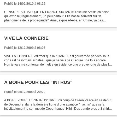
Publié le 14/02/2010 à 08:25
CENSURE ARTISTIQUE EN FRANCE SIU-IAN KO est une Artiste chinoise
qui expose, régulièrement, un peu partout. Elle bosse souvent sur "le
phénomène de la propagande". Ainsi, exposa-t-elle, en Chine, ya pas
longtemps, via une INSTALLATION intitulée NE PENSEZ...
VIVE LA CONNERIE
Publié le 12/12/2009 à 08:05
VIVE LA CONNERIE Affirmer que la f' RANCE est gouvernée par des sous
cons est désormais si bateau que je ne vais pas l' écrire une fois encore.
Non je vais me contenter de mettre en évidence une preuve -une de plus !- à
mettre à leur passif, à ces sous-cons....
A BOIRE POUR LES "INTRUS"
Publié le 05/12/2009 à 20:20
A BOIRE POUR LES "INTRUS" Hihi ! Joli coup de Green Peace en ce début
de Décembre, dans la dernière ligne droite avant ce "machin" que sera
inévitablement le sommet de Copenhague. Hihi ! Des banderoles et t-shirts
de Green Peace dans l' Assemblée Nationale...