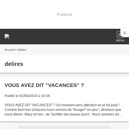
Publicité
MENU
Accueil
» delires
delires
VOUS AVEZ DIT "VACANCES" ?
Publié le 01/08/2010 à 10:26
VOUS AVEZ DIT "VACANCES" ? Un moment sans attention et ce fut joué !
Comme tout Hun (chacun) nous venons de "bouger" un peu", désireux que
nous étions -Mary et moi-, de "profiter des beaux-jours". Nous sommes donc
allés -ô brièvement-, voir des amis et...